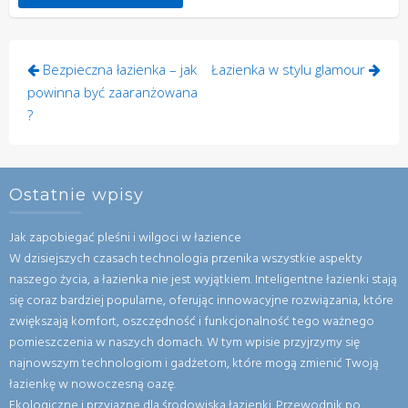
Nawigacja
Bezpieczna łazienka – jak
Łazienka w stylu glamour
wpisu
powinna być zaaranżowana
?
Ostatnie wpisy
Jak zapobiegać pleśni i wilgoci w łazience
W dzisiejszych czasach technologia przenika wszystkie aspekty
naszego życia, a łazienka nie jest wyjątkiem. Inteligentne łazienki stają
się coraz bardziej popularne, oferując innowacyjne rozwiązania, które
zwiększają komfort, oszczędność i funkcjonalność tego ważnego
pomieszczenia w naszych domach. W tym wpisie przyjrzymy się
najnowszym technologiom i gadżetom, które mogą zmienić Twoją
łazienkę w nowoczesną oazę.
Ekologiczne i przyjazne dla środowiska łazienki. Przewodnik po